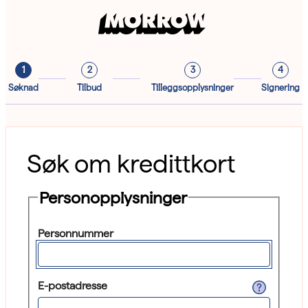
1
2
3
4
Søknad
Tilbud
Tilleggsopplysninger
Signering
Søk om kredittkort
Personopplysninger
Personnummer
E-postadresse
Den e-postadressen som du ønsker å 